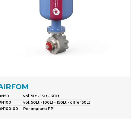
AIRFOM
DN50
vol. 5Lt - 15Lt - 30Lt
DN100
vol. 50Lt - 100Lt - 150Lt - oltre 150Lt
DN100-00
Per impianti PPI